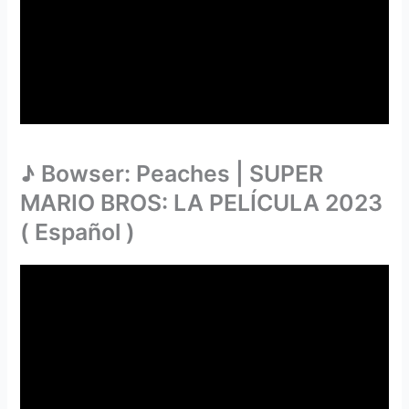
♪ Bowser: Peaches | SUPER
MARIO BROS: LA PELÍCULA 2023
( Español )