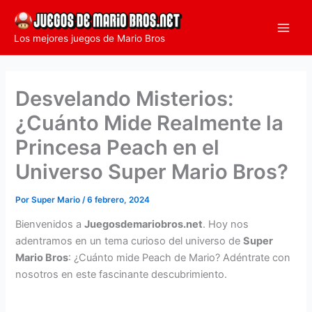
Ir
al
Los mejores juegos de Mario Bros
contenido
Desvelando Misterios:
¿Cuánto Mide Realmente la
Princesa Peach en el
Universo Super Mario Bros?
Por
Super Mario
/
6 febrero, 2024
Bienvenidos a
Juegosdemariobros.net
. Hoy nos
adentramos en un tema curioso del universo de
Super
Mario Bros
: ¿Cuánto mide Peach de Mario? Adéntrate con
nosotros en este fascinante descubrimiento.