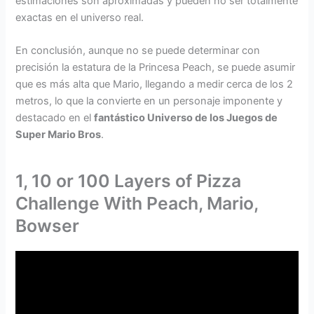
estimaciones son aproximadas y pueden no ser totalmente
exactas en el universo real.
En conclusión, aunque no se puede determinar con
precisión la estatura de la Princesa Peach, se puede asumir
que es más alta que Mario, llegando a medir cerca de los 2
metros, lo que la convierte en un personaje imponente y
destacado en el
fantástico Universo de los Juegos de
Super Mario Bros
.
1, 10 or 100 Layers of Pizza
Challenge With Peach, Mario,
Bowser