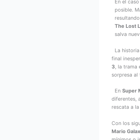
En el caso
posible. M
resultando
The Lost 
salva nuev
La histori
final inesp
3
, la trama
sorpresa al
En
Super 
diferentes,
rescata a la
Con los sig
Mario Gala
mínimos o i