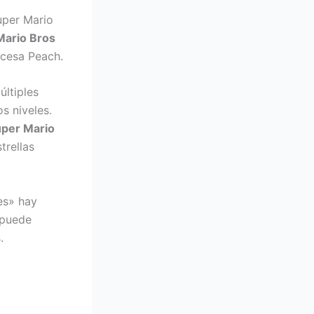
uper Mario
Mario Bros
incesa Peach.
últiples
s niveles.
per Mario
trellas
es» hay
 puede
.