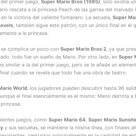
 del primer juego,
Super Mario Bros (1985)
, solo existía un
ario rescata a la princesa Peach de las garras del malvado
 en la victoria del valiente fontanero. La secuela,
Super Mar
Levels
, también sigue este patrón, con un único final en el 
amente a la princesa.
a se complica un poco con
Super Mario Bros 2
, ya que pre
erado: todo fue un sueño de Mario. Por otro lado, en
Super 
 es similar a la del primer juego, pero se le añade un elemen
 final cuando se revela que todo fue una obra de teatro.
Mario World
, los jugadores pueden descubrir hasta 96 sali
 aunque el final esencialmente es el mismo: Mario derrota a
 princesa.
uientes juegos, como
Super Mario 64
,
Super Mario Sunshi
xy
y sus secuelas, se mantiene la misma línea, con finales al
nexistentes, centrados principalmente en la cantidad de est