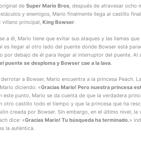
original de
Super Mario Bros
, después de atravesar ocho
stáculos y enemigos, Mario finalmente llega al castillo fin
 villano principal,
King Bowser
.
se a él, Mario tiene que evitar sus ataques y las llamas que 
al es llegar al otro lado del puente donde Bowser está para
 por debajo de él para llegar al interruptor del puente. Al a
el puente se desploma y Bowser cae a la lava
.
derrotar a Bowser, Mario encuentra a la princesa Peach. L
Mario diciendo: «
Gracias Mario! Pero nuestra princesa es
En este punto, Mario se da cuenta de que la verdadera prin
n otro castillo todo el tiempo y que la princesa que ha res
sión creada por Bowser. Sin embargo, en el último nivel, la
ach dice: «
Gracias Mario! Tu búsqueda ha terminado.
» in
es la auténtica.