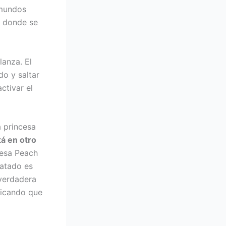
 mundos
al donde se
lanza. El
do y saltar
ctivar el
a princesa
tá en otro
cesa Peach
catado es
 verdadera
dicando que