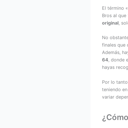
El término 
Bros al que 
original
, so
No obstante
finales que
Además, hay
64
, donde e
hayas recog
Por lo tant
teniendo en
variar depe
¿Cómo 