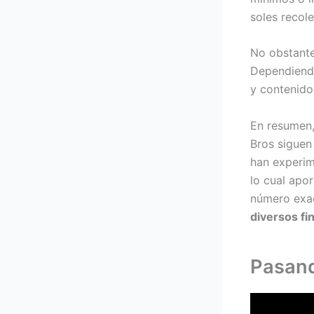
soles recol
No obstant
Dependiendo
y contenido
En resumen,
Bros siguen 
han experim
lo cual apor
número exac
diversos fi
Pasand