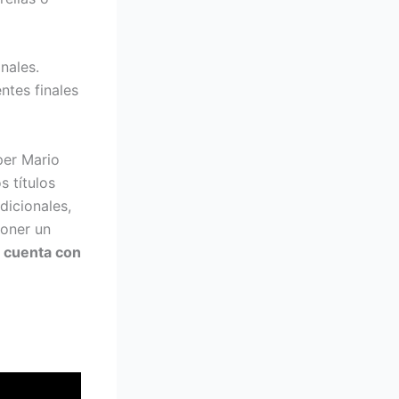
nales.
ntes finales
per Mario
s títulos
dicionales,
poner un
 cuenta con