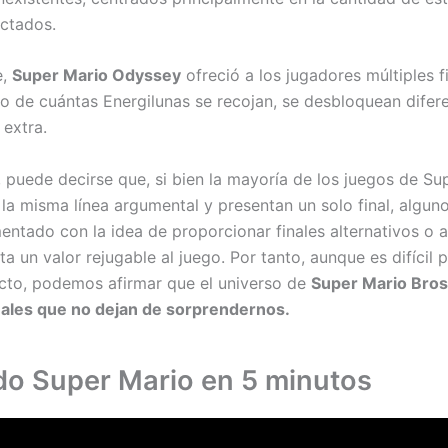
ectados.
e,
Super Mario Odyssey
ofreció a los jugadores múltiples fi
 de cuántas Energilunas se recojan, se desbloquean difere
 extra.
 puede decirse que, si bien la mayoría de los juegos de Su
la misma línea argumental y presentan un solo final, alguno
entado con la idea de proporcionar finales alternativos o a
ta un valor rejugable al juego. Por tanto, aunque es difícil 
to, podemos afirmar que el universo de
Super Mario Bros
nales que no dejan de sorprendernos.
o Super Mario en 5 minutos