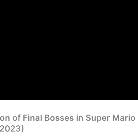
ion of Final Bosses in Super Mari
-2023)