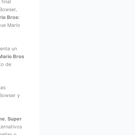
 final
 Bowser,
io Bros:
que Mario
senta un
Mario Bros
to de
das
 Bowser y
ne
,
Super
ternativos
rellas o