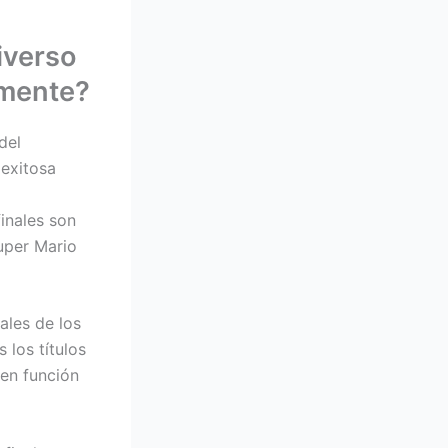
iverso
lmente?
del
 exitosa
inales son
uper Mario
ales de los
 los títulos
 en función