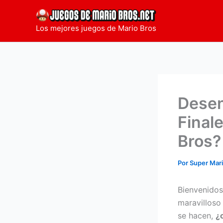
Ir
al
Los mejores juegos de Mario Bros
contenido
Desen
Final
Bros?
Por
Super Mar
Bienvenido
maravilloso
se hacen,
¿