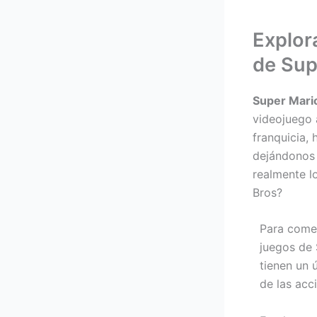
Explor
de Sup
Super Mari
videojuego a
franquicia,
dejándonos 
realmente l
Bros?
Para comen
juegos de 
tienen un 
de las acc