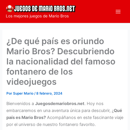
Ir
al
Los mejores juegos de Mario Bros
contenido
¿De qué país es oriundo
Mario Bros? Descubriendo
la nacionalidad del famoso
fontanero de los
videojuegos
Por
Super Mario
/
8 febrero, 2024
Bienvenidos a
Juegosdemariobros.net
. Hoy nos
embarcaremos en una aventura única para descubrir, ¿
Qué
país es Mario Bros?
Acompáñanos en este fascinante viaje
por el universo de nuestro fontanero favorito.